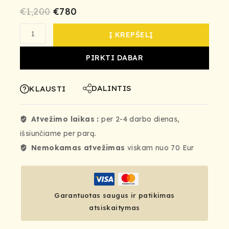
€
1,200
€
780
Į KREPŠELĮ
PIRKTI DABAR
DALINTIS
KLAUSTI
Atvežimo laikas :
per 2-4 darbo dienas,
išsiunčiame per parą.
Nemokamas atvežimas
viskam nuo 70 Eur
Garantuotas saugus ir patikimas
atsiskaitymas