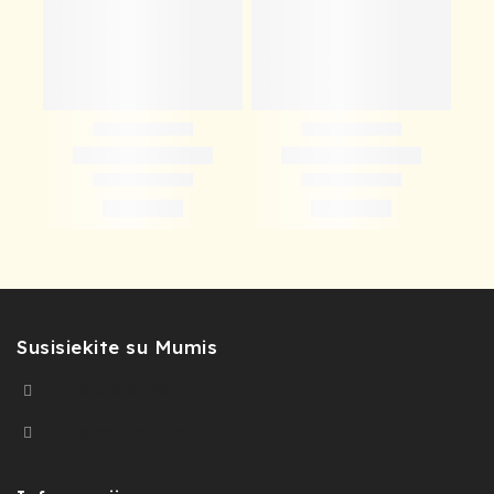
Susisiekite su Mumis
+370 698 55186​
info@mastersofasia.lt