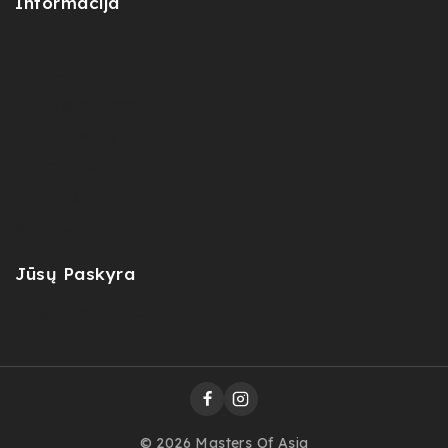
Informacija
Kontaktai
Privatumo politika
Prekių gražinimas
Prekių pristatymas
Pirkimo taisyklės
Tinklaraštis
Apie Mus
Jūsų Paskyra
Pagalba dėl produkto
© 2026 Masters Of Asia