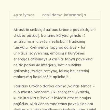
Aprašymas
Papildoma informacija
Atraskite unikalų Sauliaus Urbono paveikslų ant
drobės pasaulį, kuriame kūryba gimsta iš
smalsumo ir laisvės, nesilaikant tradicinių
taisyklių. Kiekvienas tapytas darbas – tai
unikalus išgyvenimų, emocijų ir kūrybinės
energijos atspindys. Akriliniai tapyti paveikslai
ne tik papuošia interjerą, bet ir suteikia
galimybę įžvelgti ramybę, laisvę bei estetinį
malonumą kasdienėje aplinkoje.
Sauliaus Urbono darbai apima įvairias temas –
nuo miesto panoramų iki energetinių vaizdų,
kurie įtraukia žiūrovą ir kviečia atrasti naujus
pojūčius. Kiekvienas modernus paveikslas ant
drobės sukurtas be fiksuotų technikų ribų, todėl