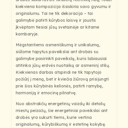
kiekviena kompozicija išsiskiria savo gyvumu ir
originalumu. Tai ne tik dekoracija – tai
galimybė patirti kūrybos laisvę ir jaustis
įkvėptam tiesiai jūsų svetainėje ar kitame
kambaryje.
Mėgstantiems asmeniškumą ir unikalumą,
siūlome tapytus paveikslai ant drobės su
galimybe pasirinkti paveikslą, kuris labiausiai
atitinka jūsų erdvės nuotaiką ar asmeninį stilių.
Kiekvienas darbas atspindi ne tik tapytojo
požiūrį į meną, bet ir kviečia žiūrovą prisijungti
prie šios kūrybinės kelionės, patirti ramybę,
harmoniją ir emocinę pilnatvę.
Nuo abstrakčių energetinių vaizdų iki detalių
miestų peizažų, šie energetiniai paveikslai ant
drobės yra sukurti tiems, kurie vertina
originalumą, kūrybiškumą ir estetinę kokybę.