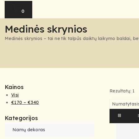
0
Medinės skrynios
Medinės skrynios – tai ne tik talpūs daiktų laikymo baldai, bet
Kainos
Rezultatų: 1
Visi
€
170
–
€
340
Kategorijos
Namų dekoras