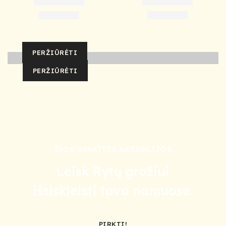
PERŽIŪRĖTI
PERŽIŪRĖTI
ŠIOS SAVAITĖS AKTUALIJOS
Leisk Rytų grožiui
išsiskleisti tavo namuose.
PIRKTI!