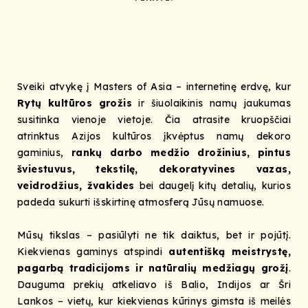
Sveiki atvykę į Masters of Asia – internetinę erdvę, kur
Rytų kultūros grožis
ir šiuolaikinis namų jaukumas
susitinka vienoje vietoje. Čia atrasite kruopščiai
atrinktus Azijos kultūros įkvėptus namų dekoro
gaminius,
rankų darbo medžio drožinius, pintus
šviestuvus, tekstilę, dekoratyvines vazas,
veidrodžius, žvakides
bei daugelį kitų detalių, kurios
padeda sukurti išskirtinę atmosferą Jūsų namuose.
Mūsų tikslas – pasiūlyti ne tik daiktus, bet ir pojūtį.
Kiekvienas gaminys atspindi
autentišką meistrystę,
pagarbą tradicijoms ir natūralių medžiagų grožį
.
Dauguma prekių atkeliavo iš Balio, Indijos ar Šri
Lankos – vietų, kur kiekvienas kūrinys gimsta iš meilės