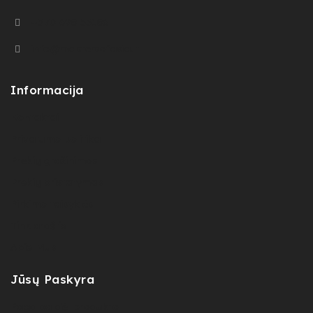
+370 698 55186​
info@mastersofasia.lt
Informacija
Kontaktai
Privatumo politika
Prekių gražinimas
Prekių pristatymas
Pirkimo taisyklės
Tinklaraštis
Apie Mus
Jūsų Paskyra
Pagalba dėl produkto