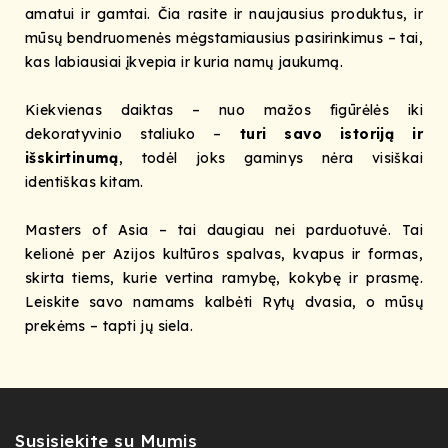
amatui ir gamtai. Čia rasite ir naujausius produktus, ir
mūsų bendruomenės mėgstamiausius pasirinkimus – tai,
kas labiausiai įkvepia ir kuria namų jaukumą.
Kiekvienas daiktas – nuo mažos figūrėlės iki
dekoratyvinio staliuko –
turi savo istoriją ir
išskirtinumą
, todėl joks gaminys nėra visiškai
identiškas kitam.
Masters of Asia – tai daugiau nei parduotuvė. Tai
kelionė per Azijos kultūros spalvas, kvapus ir formas,
skirta tiems, kurie vertina ramybę, kokybę ir prasmę.
Leiskite savo namams kalbėti Rytų dvasia, o mūsų
prekėms – tapti jų siela.
Susisiekite su Mumis