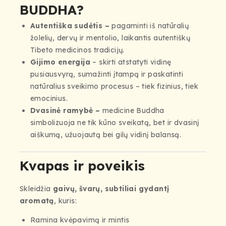
BUDDHA?
Autentiška sudėtis –
pagaminti iš natūralių
žolelių, dervų ir mentolio, laikantis autentiškų
Tibeto medicinos tradicijų.
Gijimo energija
– skirti atstatyti vidinę
pusiausvyrą, sumažinti įtampą ir paskatinti
natūralius sveikimo procesus – tiek fizinius, tiek
emocinius.
Dvasinė ramybė –
medicine Buddha
simbolizuoja ne tik kūno sveikatą, bet ir dvasinį
aiškumą, užuojautą bei gilų vidinį balansą.
Kvapas ir poveikis
Skleidžia
gaivų, švarų, subtiliai gydantį
aromatą
, kuris:
Ramina kvėpavimą ir mintis