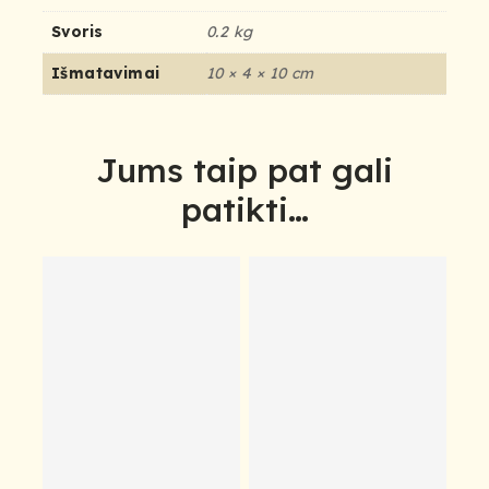
Svoris
0.2 kg
Išmatavimai
10 × 4 × 10 cm
Jums taip pat gali
patikti…