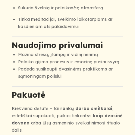
Sukuria švelnią ir palaikančią atmosferą
Tinka meditacijai, sveikimo laikotarpiams ar
kasdieniam atsipalaidavimui
Naudojimo privalumai
Mažina stresą, įtampą ir vidinį nerimą
Palaiko gijimo procesus ir emocinę pusiausvyrą
Padeda susikaupti dvasinėms praktikoms ar
sąmoningam poilsiui
Pakuotė
Kiekviena dėžutė – tai
rankų darbo smilkalai
,
estetiškai supakuoti, puikiai tinkantys
kaip dvasinė
dovana
arba jūsų asmeninio sveikatinimosi ritualo
dalis.