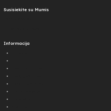
Susisiekite su Mumis
+370 698 55186​
info@mastersofasia.lt
Informacija
Kontaktai
Privatumo politika
Prekių gražinimas
Prekių pristatymas
Pirkimo taisyklės
Tinklaraštis
Apie Mus