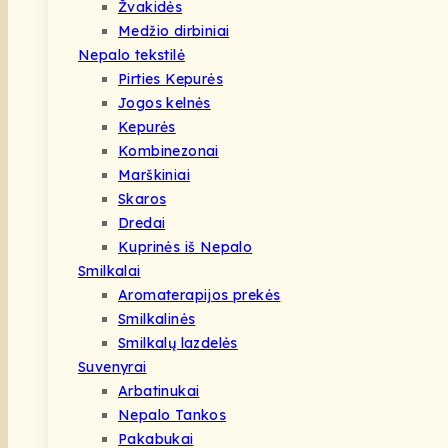
Žvakidės
Medžio dirbiniai
Nepalo tekstilė
Pirties Kepurės
Jogos kelnės
Kepurės
Kombinezonai
Marškiniai
Skaros
Dredai
Kuprinės iš Nepalo
Smilkalai
Aromaterapijos prekės
Smilkalinės
Smilkalų lazdelės
Suvenyrai
Arbatinukai
Nepalo Tankos
Pakabukai