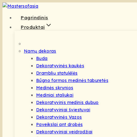
Skip
to
Pagrindinis
content
Produktai
Namų dekoras
Buda
Dekoratyvinės kaukės
Dramblių statulėlės
Būgno formos medinės taburetės
Medinės skrynios
Mediniai staliukai
Dekoratyvinis medinis dubuo
Dekoratyviniai šviestuvai
Dekoratyvinės Vazos
Paveikslai ant drobės
Dekoratyviniai veidrodžiai