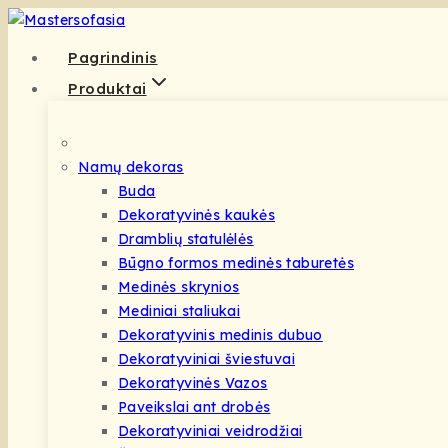
Skip
to
Pagrindinis
content
Produktai
Namų dekoras
Buda
Dekoratyvinės kaukės
Dramblių statulėlės
Būgno formos medinės taburetės
Medinės skrynios
Mediniai staliukai
Dekoratyvinis medinis dubuo
Dekoratyviniai šviestuvai
Dekoratyvinės Vazos
Paveikslai ant drobės
Dekoratyviniai veidrodžiai