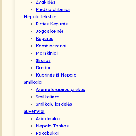
Žvakidės
Medžio dirbiniai
Nepalo tekstilė
Pirties Kepurės
Jogos kelnės
Kepurės
Kombinezonai
Marškiniai
Skaros
Dredai
Kuprinės iš Nepalo
Smilkalai
Aromaterapijos prekės
Smilkalinės
Smilkalų lazdelės
Suvenyrai
Arbatinukai
Nepalo Tankos
Pakabukai