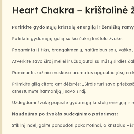
Heart Chakra – krištolinė
Patirkite gydomąją kristalų energiją ir žemišką ramy
Patirkite gydomąją galią su šia čakrų krištolo žvake.
Pagaminta iš tikrų brangakmenių, natūralaus sojų vaško, 
Atverkite savo širdį meilei ir užuojautai su mūsų širdies ča
Raminantis rožinio muskuso aromatas apgaubia jūsų erdvę
Priimkite gilią citatą ant dėžutės: „Širdis turi savo prie
atneštumėte harmoniją į savo širdį.
Uždegdami žvakę pajusite gydomąją kristalų energiją ir 
Naudojimo po žvakės sudeginimo patarimas:
Stiklinį indelį galite panaudoti pakartotinai, o kristalus – i