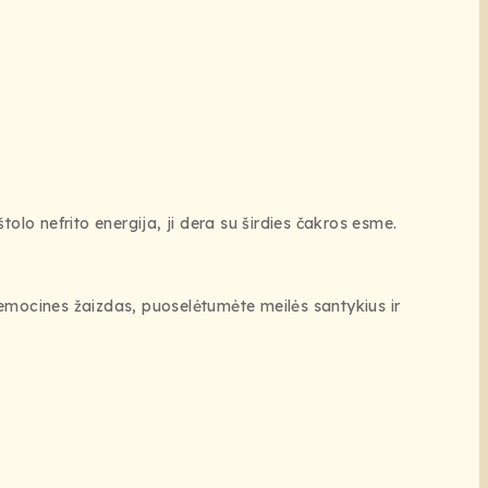
štolo nefrito energija, ji dera su širdies čakros esme.
e emocines žaizdas, puoselėtumėte meilės santykius ir