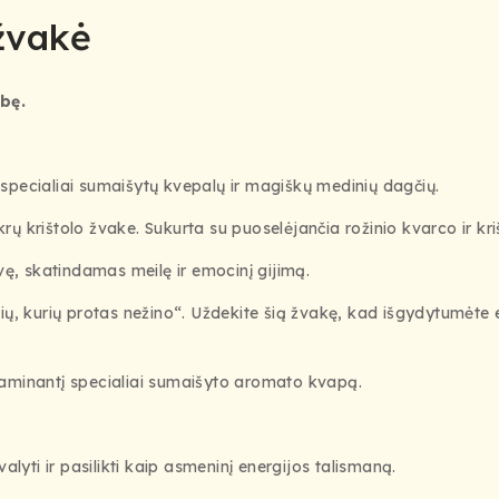
 žvakė
bę.
specialiai sumaišytų kvepalų ir magiškų medinių dagčių.
krų krištolo žvake. Sukurta su puoselėjančia rožinio kvarco ir kri
, skatindamas meilę ir emocinį gijimą.
žasčių, kurių protas nežino“. Uždekite šią žvakę, kad išgydytumėt
raminantį specialiai sumaišyto aromato kvapą.
švalyti ir pasilikti kaip asmeninį energijos talismaną.