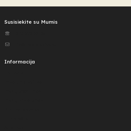
Susisiekite su Mumis
+370 698 55186​
info@mastersofasia.lt
Informacija
Kontaktai
Privatumo politika
Prekių gražinimas
Prekių pristatymas
Pirkimo taisyklės
Tinklaraštis
Apie Mus