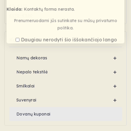
€
0
–
€
170
Klaida:
Kontaktų forma nerasta.
€
170
–
€
340
Prenumeruodami jūs sutinkate su mūsų privatumo
politika.
Kategorijos
Daugiau nerodyti šio iššokančiojo lango
+
Namų dekoras
+
Nepalo tekstilė
+
Smilkalai
+
Suvenyrai
Dovanų kuponai