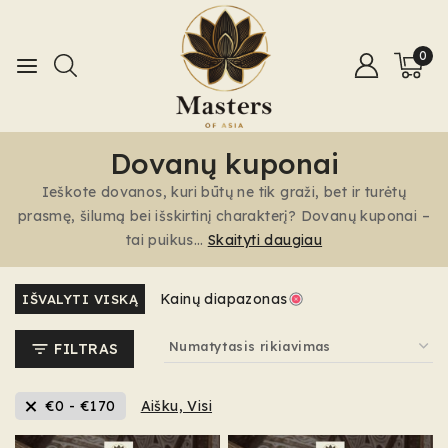
0
Dovanų kuponai
Ieškote dovanos, kuri būtų ne tik graži, bet ir turėtų
prasmę, šilumą bei išskirtinį charakterį? Dovanų kuponai –
tai puikus…
Skaityti daugiau
Kainų diapazonas
IŠVALYTI VISKĄ
FILTRAS
€
0
-
€
170
Aišku, Visi