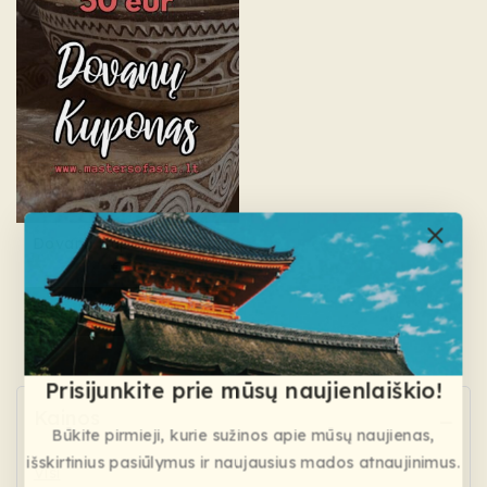
Dovanų Kuponas 50 Eur
€
50
Į KREPŠELĮ
Prisijunkite prie mūsų naujienlaiškio!
Kainos
Būkite pirmieji, kurie sužinos apie mūsų naujienas,
išskirtinius pasiūlymus ir naujausius mados atnaujinimus.
Visi